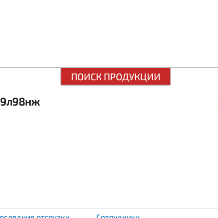
ПОИСК ПРОДУКЦИИ
19л98нж
оследние отгрузки
Сотрудники