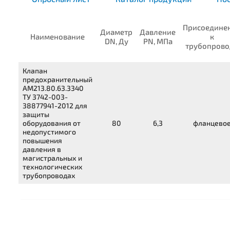
Присоедине
Диаметр
Давление
Наименование
к
DN, Ду
PN, МПа
трубопрово
Клапан
предохранительный
АМ213.80.63.3340
ТУ 3742-003-
38877941-2012
для
защиты
оборудования от
80
6,3
фланцево
недопустимого
повышения
давления в
магистральных и
технологических
трубопроводах