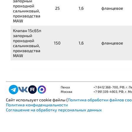
запорный
проходной
25
1,6
фланцевое
сальниковый,
производства
MAW
Клапан
15с65п
запорный
проходной
150
1,6
фланцевое
сальниковый,
производства
MAW
Пенза
+7 8412 368-700
, РФ, г. 
Москва
+7 991 339-4903
, РФ, г. М
Сайт использует cookie файлы (
Политика обработки файлов coo
Политика конфиденциальности
Соглашение на обработку персональных данных