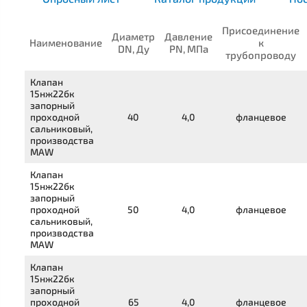
Присоединение
Диаметр
Давление
Наименование
к
DN, Ду
PN, МПа
трубопроводу
Клапан
15нж22бк
запорный
проходной
40
4,0
фланцевое
сальниковый,
производства
MAW
Клапан
15нж22бк
запорный
проходной
50
4,0
фланцевое
сальниковый,
производства
MAW
Клапан
15нж22бк
запорный
проходной
65
4,0
фланцевое