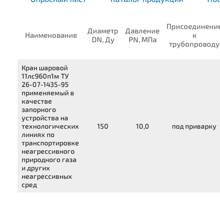
Присоединени
Диаметр
Давление
Наименование
к
DN, Ду
PN, МПа
трубопроводу
Кран шаровой
11лс960п1м
ТУ
26-07-1435-95
применяемый в
качестве
запорного
устройства на
технологических
150
10,0
под приварку
линиях по
транспортировке
неагрессивного
природного газа
и других
неагрессивных
сред