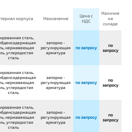
Наличие
Цена с
териал корпуса
Назначение
на
НДС
складе
ированная сталь,
ибденсодержащая
запорно -
по
ль, нержавеющая
регулирующая
по запросу
запросу
ль, углеродистая
арматура
сталь
ированная сталь,
ибденсодержащая
запорно -
по
ль, нержавеющая
регулирующая
по запросу
запросу
ль, углеродистая
арматура
сталь
ированная сталь,
ибденсодержащая
запорно -
по
ль, нержавеющая
регулирующая
по запросу
запросу
ль, углеродистая
арматура
сталь