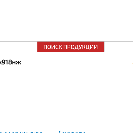
ПОИСК ПРОДУКЦИИ
ж918нж
оследние отгрузки
Сотрудники