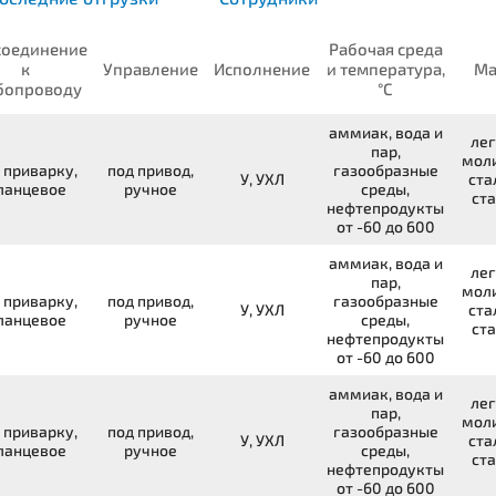
соединение
Рабочая среда
к
Управление
Исполнение
и температура,
Ма
бопроводу
°С
аммиак, вода и
лег
пар,
мол
 приварку,
под привод,
газообразные
У, УХЛ
ста
ланцевое
ручное
среды,
ста
нефтепродукты
от -60 до 600
аммиак, вода и
лег
пар,
мол
 приварку,
под привод,
газообразные
У, УХЛ
ста
ланцевое
ручное
среды,
ста
нефтепродукты
от -60 до 600
аммиак, вода и
лег
пар,
мол
 приварку,
под привод,
газообразные
У, УХЛ
ста
ланцевое
ручное
среды,
ста
нефтепродукты
от -60 до 600