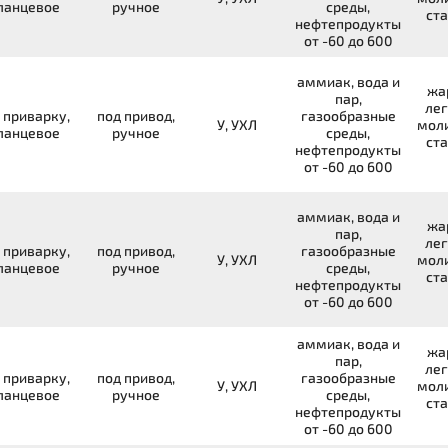
ланцевое
ручное
среды,
ста
нефтепродукты
от -60 до 600
аммиак, вода и
жа
пар,
лег
 приварку,
под привод,
газообразные
У, УХЛ
мол
ланцевое
ручное
среды,
ста
нефтепродукты
от -60 до 600
аммиак, вода и
жа
пар,
лег
 приварку,
под привод,
газообразные
У, УХЛ
мол
ланцевое
ручное
среды,
ста
нефтепродукты
от -60 до 600
аммиак, вода и
жа
пар,
лег
 приварку,
под привод,
газообразные
У, УХЛ
мол
ланцевое
ручное
среды,
ста
нефтепродукты
от -60 до 600