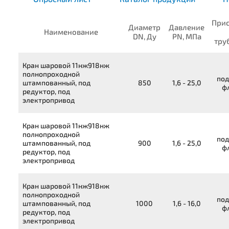
При
Диаметр
Давление
Наименование
DN, Ду
PN, МПа
тру
Кран шаровой
11нж918нж
полнопроходной
под
штампованный, под
850
1,6 - 25,0
ф
редуктор, под
электропривод
Кран шаровой
11нж918нж
полнопроходной
под
штампованный, под
900
1,6 - 25,0
ф
редуктор, под
электропривод
Кран шаровой
11нж918нж
полнопроходной
под
штампованный, под
1000
1,6 - 16,0
ф
редуктор, под
электропривод