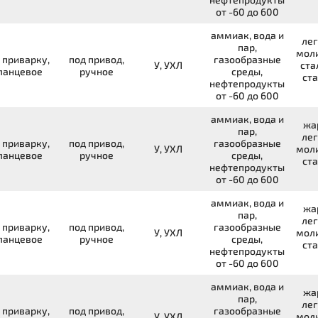
от -60 до 600
аммиак, вода и
лег
пар,
мол
 приварку,
под привод,
газообразные
У, УХЛ
ста
ланцевое
ручное
среды,
ста
нефтепродукты
от -60 до 600
аммиак, вода и
жа
пар,
лег
 приварку,
под привод,
газообразные
У, УХЛ
мол
ланцевое
ручное
среды,
ста
нефтепродукты
от -60 до 600
аммиак, вода и
жа
пар,
лег
 приварку,
под привод,
газообразные
У, УХЛ
мол
ланцевое
ручное
среды,
ста
нефтепродукты
от -60 до 600
аммиак, вода и
жа
пар,
лег
 приварку,
под привод,
газообразные
У, УХЛ
мол