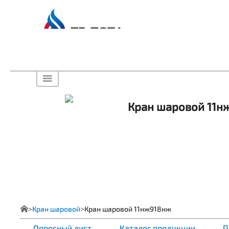
Кран шаровой 11н
Кран шаровой
Кран шаровой 11нж918нж
Опросный лист
Каталог продукции
П