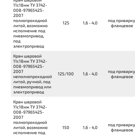
11с18нж
ТУ 3742-
008-97965425-
2007
полнопроходной
под приварку
125
1,6 - 4,0
литой, возможно
фланцевое
исполнение под
пневмопривод,
под
электропривод
Кран шаровой
11с18нж
ТУ 3742-
008-97965425-
2007
под приварку
125/100
1,6 - 4,0
неполнопроходной
фланцевое
литой, ручной, под
пневмопривод или
электропривод
Кран шаровой
11с18нж
ТУ 3742-
008-97965425-
2007
полнопроходной
под приварку
литой, возможно
150
1,6 - 4,0
фланцевое
исполнение под