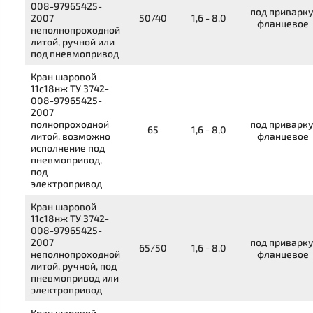
008-97965425-
под приварку
2007
50/40
1,6 - 8,0
фланцевое
неполнопроходной
литой, ручной или
под пневмопривод
Кран шаровой
11с18нж
ТУ 3742-
008-97965425-
2007
полнопроходной
под приварку
65
1,6 - 8,0
литой, возможно
фланцевое
исполнение под
пневмопривод,
под
электропривод
Кран шаровой
11с18нж
ТУ 3742-
008-97965425-
2007
под приварку
65/50
1,6 - 8,0
неполнопроходной
фланцевое
литой, ручной, под
пневмопривод или
электропривод
Кран шаровой