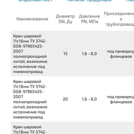
Присоединен
Диаметр
Давление
Наименование
к
DN, Ду
PN, МПа
трубопровод
Кран шаровой
11с18нж
ТУ 3742-
008-97965425-
2007
под приварку
15
1,6 - 8,0
полнопроходной
фланцевое
литой, возможно
исполнение под
пневмопривод
Кран шаровой
11с18нж
ТУ 3742-
008-97965425-
2007
под приварку
20
1,6 - 8,0
полнопроходной
фланцевое
литой, возможно
исполнение под
пневмопривод
Кран шаровой
11с18нж
ТУ 3742-