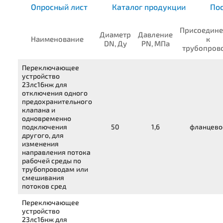
Опросный лист
Каталог продукции
Пос
Присоедине
Диаметр
Давление
Наименование
к
DN, Ду
PN, МПа
трубопров
Переключающее
устройство
23лс16нж
для
отключения одного
предохранительного
клапана и
одновременно
подключения
50
1,6
фланцево
другого, для
изменения
направления потока
рабочей среды по
трубопроводам или
смешивания
потоков сред
Переключающее
устройство
23лс16нж
для