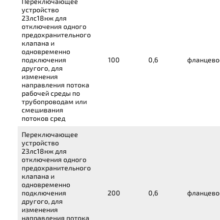
Переключающее
устройство
23лс18нж
для
отключения одного
предохранительного
клапана и
одновременно
подключения
100
0,6
фланцево
другого, для
изменения
направления потока
рабочей среды по
трубопроводам или
смешивания
потоков сред
Переключающее
устройство
23лс18нж
для
отключения одного
предохранительного
клапана и
одновременно
подключения
200
0,6
фланцево
другого, для
изменения
направления потока