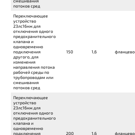
смешивания
потоков сред
Переключающее
устройство
23лс16нж
для
отключения одного
предохранительного
клапана и
одновременно
подключения
150
1,6
фланцево
другого, для
изменения
направления потока
рабочей среды по
трубопроводам или
смешивания
потоков сред
Переключающее
устройство
23лс16нж
для
отключения одного
предохранительного
клапана и
одновременно
подключения
200
1,6
фланцево