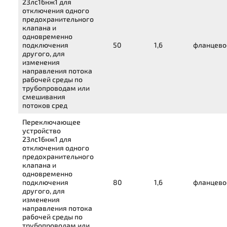
23лс16нж1
для
отключения одного
предохранительного
клапана и
одновременно
подключения
50
1,6
фланцево
другого, для
изменения
направления потока
рабочей среды по
трубопроводам или
смешивания
потоков сред
Переключающее
устройство
23лс16нж1
для
отключения одного
предохранительного
клапана и
одновременно
подключения
80
1,6
фланцево
другого, для
изменения
направления потока
рабочей среды по
трубопроводам или