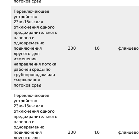
потоков сред
Переключающее
устройство
23нж16нж
для
отключения одного
предохранительного
клапана и
одновременно
подключения
200
1,6
фланцево
другого, для
изменения
направления потока
рабочей среды по
трубопроводам или
смешивания
потоков сред
Переключающее
устройство
23нж16нж
для
отключения одного
предохранительного
клапана и
одновременно
подключения
300
1,6
фланцево
другого, для