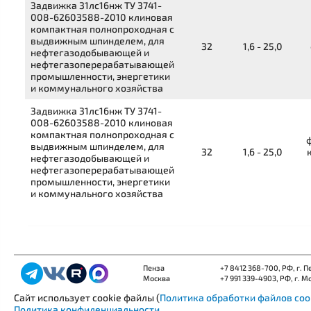
Задвижка
31лс16нж
ТУ 3741-
008-62603588-2010
клиновая
компактная полнопроходная с
выдвижным шпинделем, для
32
1,6 - 25,0
нефтегазодобывающей и
нефтегазоперерабатывающей
промышленности, энергетики
и коммунального хозяйства
Задвижка
31лс16нж
ТУ 3741-
008-62603588-2010
клиновая
компактная полнопроходная с
выдвижным шпинделем, для
32
1,6 - 25,0
нефтегазодобывающей и
нефтегазоперерабатывающей
промышленности, энергетики
и коммунального хозяйства
Пенза
+7 8412 368-700
, РФ, г. 
Москва
+7 991 339-4903
, РФ, г. М
Сайт использует cookie файлы (
Политика обработки файлов coo
Политика конфиденциальности