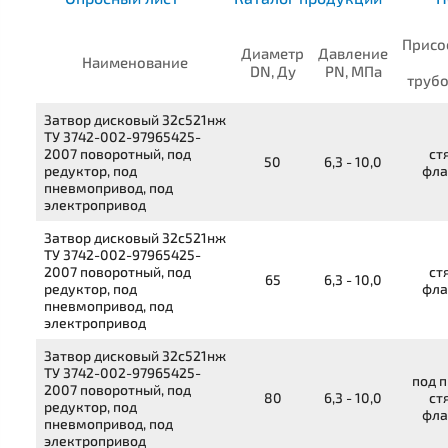
Присо
Диаметр
Давление
Наименование
DN, Ду
PN, МПа
труб
Затвор дисковый
32с521нж
ТУ 3742-002-97965425-
2007
поворотный, под
ст
50
6,3 - 10,0
редуктор, под
фла
пневмопривод, под
электропривод
Затвор дисковый
32с521нж
ТУ 3742-002-97965425-
2007
поворотный, под
ст
65
6,3 - 10,0
редуктор, под
фла
пневмопривод, под
электропривод
Затвор дисковый
32с521нж
ТУ 3742-002-97965425-
под п
2007
поворотный, под
80
6,3 - 10,0
ст
редуктор, под
фла
пневмопривод, под
электропривод