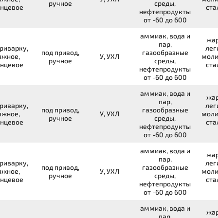
ручное
среды,
нцевое
ста
нефтепродукты
от -60 до 600
аммиак, вода и
жар
пар,
риварку,
лег
под привод,
газообразные
яжное,
У, УХЛ
моли
ручное
среды,
нцевое
ста
нефтепродукты
от -60 до 600
аммиак, вода и
жар
пар,
риварку,
лег
под привод,
газообразные
яжное,
У, УХЛ
моли
ручное
среды,
нцевое
ста
нефтепродукты
от -60 до 600
аммиак, вода и
жар
пар,
риварку,
лег
под привод,
газообразные
яжное,
У, УХЛ
моли
ручное
среды,
нцевое
ста
нефтепродукты
от -60 до 600
аммиак, вода и
жар
пар,