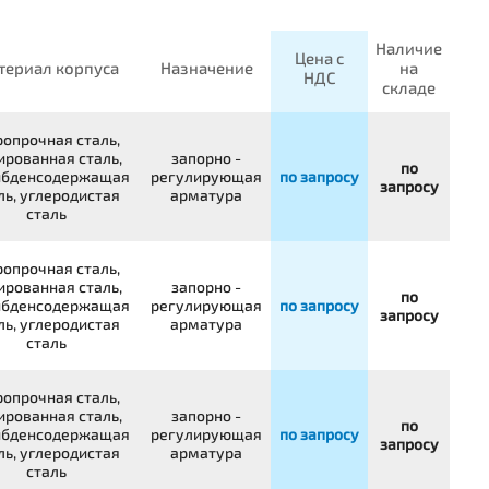
Наличие
Цена с
териал корпуса
Назначение
на
НДС
складе
опрочная сталь,
ированная сталь,
запорно -
по
бденсодержащая
регулирующая
по запросу
запросу
ль, углеродистая
арматура
сталь
опрочная сталь,
ированная сталь,
запорно -
по
бденсодержащая
регулирующая
по запросу
запросу
ль, углеродистая
арматура
сталь
опрочная сталь,
ированная сталь,
запорно -
по
бденсодержащая
регулирующая
по запросу
запросу
ль, углеродистая
арматура
сталь