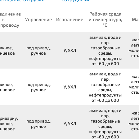
единение
Рабочая среда
к
Управление
Исполнение
и температура,
Ма
опроводу
°С
аммиак, вода и
жар
пар,
лег
яжное,
под привод,
газообразные
У, УХЛ
моли
нцевое
ручное
среды,
ста
нефтепродукты
от -60 до 600
аммиак, вода и
жар
пар,
лег
яжное,
под привод,
газообразные
У, УХЛ
моли
нцевое
ручное
среды,
ста
нефтепродукты
от -60 до 600
аммиак, вода и
жар
пар,
риварку,
лег
под привод,
газообразные
яжное,
У, УХЛ
моли
ручное
среды,
нцевое
ста
нефтепродукты
от -60 до 600