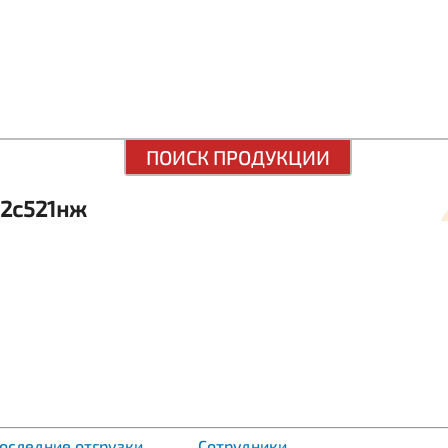
ПОИСК ПРОДУКЦИИ
32с521нж
оследние отгрузки
Сотрудники