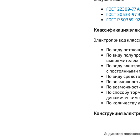
ГОСТ 22309-77 
ГОСТ 30533-97 
ГОСТ Р 50369-9
Классификация эле
Электропривод класс
По виду питающ
По виду полупр
выпрямителем и
По виду электр
с постоянными 
По виду средст
По возможности
По возможности
По способу тор
динамическим 
По количеству 
Конструкция элект