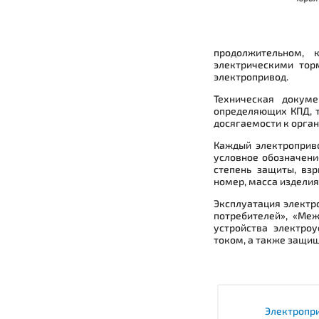
продолжительном, 
электрическими тор
электропривод.
Техническая докум
определяющих КПД, т
досягаемости к орга
Каждый электроприво
условное обозначени
степень защиты, вз
номер, масса изделия
Эксплуатация электр
потребителей», «Ме
устройства электро
током, а также защищ
Электропр