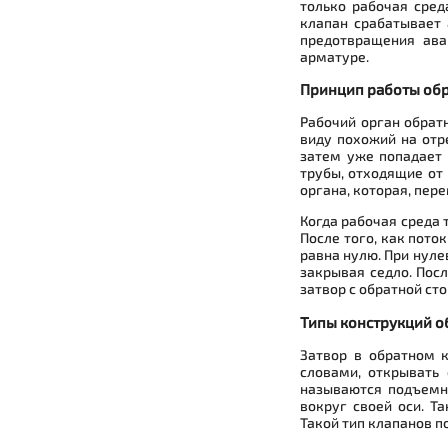
только рабочая сред
клапан срабатывает 
предотвращения ава
арматуре.
Принцип работы обр
Рабочий орган обрат
виду похожий на отр
затем уже попадает 
трубы, отходящие от 
органа, которая, пер
Когда рабочая среда 
После того, как пото
равна нулю. При нуле
закрывая седло. Пос
затвор с обратной ст
Типы конструкций о
Затвор в обратном 
словами, открывать 
называются подъемны
вокруг своей оси. Т
Такой тип клапанов п