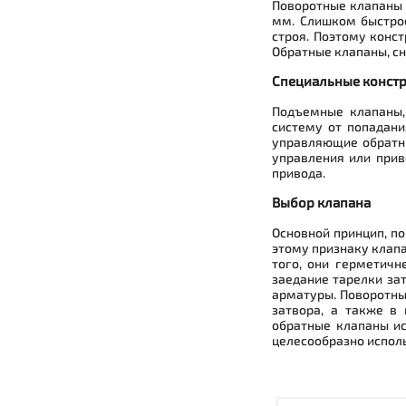
Поворотные клапаны 
мм. Слишком быстрое
строя. Поэтому конс
Обратные клапаны, с
Специальные конст
Подъемные клапаны,
систему от попадани
управляющие обратны
управления или прив
привода.
Выбор клапана
Основной принцип, п
этому признаку клап
того, они герметичн
заедание тарелки за
арматуры. Поворотны
затвора, а также в
обратные клапаны ис
целесообразно испол