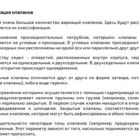
ация клапанов
 очень большое количество вариаций клапанов. Здесь будут рас
ется их классификация.
ожению присоединительных патрубков, которыми клапаны 
яются на угловые и проходные. В угловых клапанах присоедини
роходных они расположены на одной оси или параллельно друг друг
ству седел - отверстий, расположенных внутри корпуса, че
ются на односедельные и двухседельные. В двухседельных клап
 открытие происходит одновременно.
ьные клапаны отличаются друг от друга по форме затвора, ко
е клапаны), либо в виде тарелки.
правление которыми осуществляется с помощью гидропривода ил
редусматривает наличие пружины или грузов (например, соле
 нормально закрытые. В первом случае клапан находится в отк
ередаваемое к шпинделю. Закрытые клапаны, соответственно
ных клапанов, которые могут быть зафиксированы в обоих полож
одительности некоторые типы клапанов (например, предохрани
мные. Этот параметр зависит от того, насколько поднимается за
ожет пропускать.