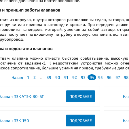
е своего движения на противоположное.
о и принцип работы клапанов
тоит из корпуса, внутри которого расположены седла, затвора,
т ручки или привода к затвору) и крышки. При передаче движе
приводится шпиндель, который, увлекая за собой затвор, откр
еда поступает по входному патрубку в корпус клапана и, если за
трубопровод.
ва и недостатки клапанов
ствам клапана можно отнести быстрое срабатывание, высокую
 отличие от задвижек). К недостаткам устройства можно отн
ское сопротивление, большие усилия на привод, требуемые для о
Назад
1
2
...
89
90
91
92
93
94
95
96
97
98
Клапан ПЗК АТЭК-80-БГ
ПОДРОБНЕЕ
Кл
Клапан ПЗК-150
ПОДРОБНЕЕ
Кл