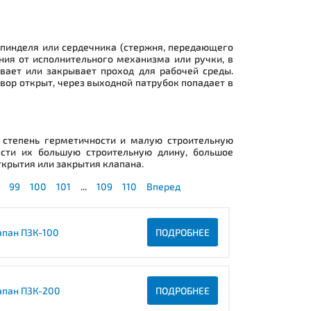
 шпинделя или сердечника (стержня, передающего
ния от исполнительного механизма или ручки, в
ывает или закрывает проход для рабочей среды.
твор открыт, через выходной патрубок попадает в
 степень герметичности и малую строительную
ести их большую строительную длину, большое
ткрытия или закрытия клапана.
99
100
101
...
109
110
Вперед
апан ПЗК-100
ПОДРОБНЕЕ
апан ПЗК-200
ПОДРОБНЕЕ