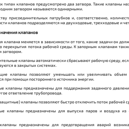
х типах клапанов предусмотрено два затвора. Такие клапаны н
 одним затвором называются одинарными.
ству присоединительных патрубков и, соответственно, количес
сти клапанов подразделяются на двухходовые, трехходовые и ч
значения клапанов
я клапана меняется в зависимости от того, какие задачи он до
го перекрытия потока рабочей среды. К запорным клапанам так
м затвором.
тельные клапаны автоматически сбрасывают рабочую среду, есл
зуются в закрытых системах.
щие клапаны позволяют уменьшать или увеличивать объем 
я при помощи постороннего источника энергии.
ые клапаны предназначены для поддержания заданного давления
угое ответвление трубопровода.
защитные) клапаны позволяют быстро отключить поток рабочей с
ые клапаны предназначены для выпуска паров и воздуха из 
клапаны предназначены для предотвращения аварий возник