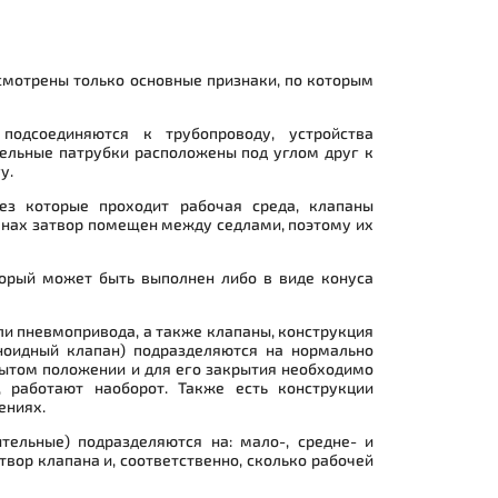
смотрены только основные признаки, по которым
подсоединяются к трубопроводу, устройства
тельные патрубки расположены под углом друг к
у.
рез которые проходит рабочая среда, клапаны
анах затвор помещен между седлами, поэтому их
торый может быть выполнен либо в виде конуса
и пневмопривода, а также клапаны, конструкция
ноидный клапан) подразделяются на нормально
рытом положении и для его закрытия необходимо
, работают наоборот. Также есть конструкции
ениях.
тельные) подразделяются на: мало-, средне- и
твор клапана и, соответственно, сколько рабочей