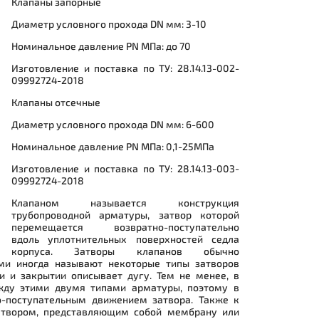
Клапаны запорные
Диаметр условного прохода DN мм: 3-10
Номинальное давление PN МПа: до 70
Изготовление и поставка по ТУ: 28.14.13-002-
09992724-2018
Клапаны отсечные
Диаметр условного прохода DN мм: 6-600
Номинальное давление PN МПа: 0,1-25МПа
Изготовление и поставка по ТУ: 28.14.13-003-
09992724-2018
Клапаном называется конструкция
трубопроводной арматуры, затвор которой
перемещается возвратно-поступательно
вдоль уплотнительных поверхностей седла
корпуса. Затворы клапанов обычно
ми иногда называют некоторые типы затворов
и и закрытии описывает дугу. Тем не менее, в
ежду этими двумя типами арматуры, поэтому в
о-поступательным движением затвора. Также к
атвором, представляющим собой мембрану или