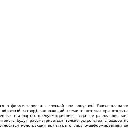
ся в форме тарелки - плоской или конусной. Также клапана
, обратный затвор), запирающий элемент которых при открыти
венных стандартах предусматривается строгое разделение м
нтексте будут рассматриваться только устройства с возвратн
относятся конструкции арматуры с упруго-деформируемым з