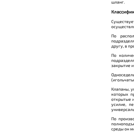
шланг.
Классифик
Существует
осуществля
По распол
подраздел
другу, в п
По количе
подразделя
закрытие и
Односедел
(игольчаты
Клапаны, у
которых п
открытые и
усилие, п
универсаль
По произв
полноподъе
среды он м