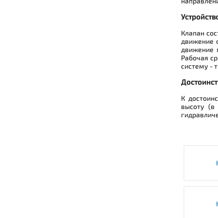
направлени
Устройств
Клапан сос
движение о
движение 
Рабочая ср
систему - 
Достоинст
К достоин
высоту (в
гидравличе