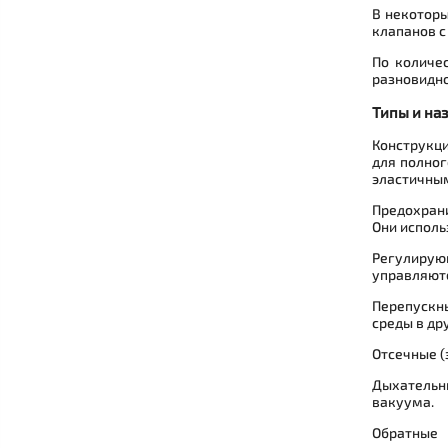
В некоторы
клапанов с
По количе
разновидно
Типы и на
Конструкци
для полно
эластичны
Предохрани
Они исполь
Регулирую
управляютс
Перепускн
среды в др
Отсечные (
Дыхательн
вакуума.
Обратные 