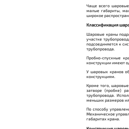
Чаще всего шаровые
малые габариты, ма
широкое распростране
Классификация шар
Шаровые краны подра
участке трубопровод
подсоединяется к си
трубопровода.
Пробно-спускные кр
конструкции имеют од
У шаровых кранов об
конструкциям.
Кроме того, шаровые
затворе (пробке) р
трубопровода. Испо
меньших размеров ил
По способу управлен
Механическое управл
габаритах крана.
Конструкция шаров