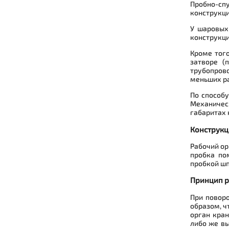
Пробно-сп
конструкци
У шаровых
конструкц
Кроме тог
затворе (
трубопров
меньших р
По способ
Механическ
габаритах 
Конструкц
Рабочий ор
пробка по
пробкой шп
Принцип 
При поворо
образом, ч
орган кран
либо же вы