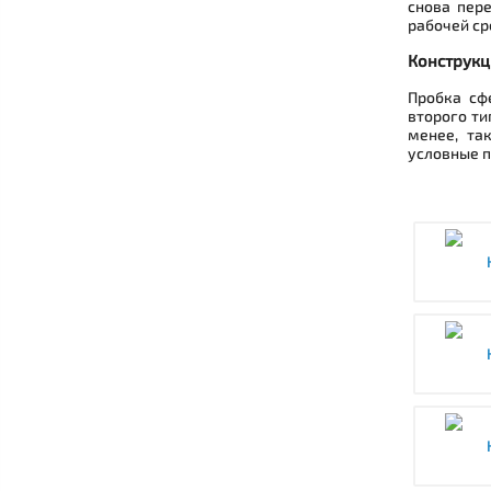
снова пер
рабочей ср
Конструкц
Пробка сф
второго ти
менее, та
условные п