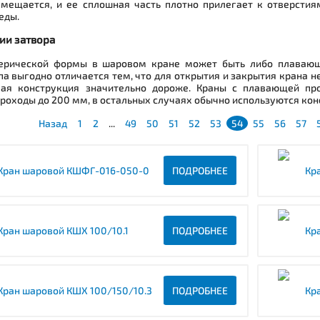
емещается, и ее сплошная часть плотно прилегает к отверстия
еды.
ии затвора
ерической формы в шаровом кране может быть либо плавающе
па выгодно отличается тем, что для открытия и закрытия крана 
кая конструкция значительно дороже. Краны с плавающей пр
роходы до 200 мм, в остальных случаях обычно используются кон
Назад
1
2
...
49
50
51
52
53
54
55
56
57
Кран шаровой КШФГ-016-050-0
ПОДРОБНЕЕ
Кр
Кран шаровой КШХ 100/10.1
ПОДРОБНЕЕ
Кр
Кран шаровой КШХ 100/150/10.3
ПОДРОБНЕЕ
Кр