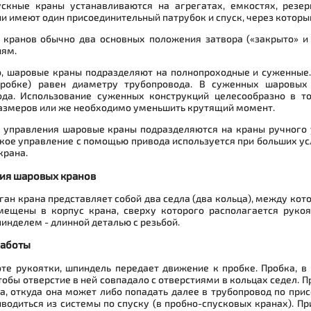
ускные краны устанавливаются на агрегатах, емкостях, резер
и имеют один присоединительный патрубок и спуск, через которы
 кранов обычно два основных положения затвора («закрыто» и 
иям.
о, шаровые краны подразделяют на полнопроходные и суженные.
пробке) равен диаметру трубопровода. В суженных шаровы
ода. Использование суженных конструкций целесообразно в т
азмеров или же необходимо уменьшить крутящий момент.
у управления шаровые краны подразделяются на краны ручного 
ое управление с помощью привода используется при больших усл
крана.
ия шаровых кранов
ган крана представляет собой два седла (два кольца), между кот
мещены в корпус крана, сверху которого располагается рукоя
инделем - длинной деталью с резьбой.
работы
те рукоятки, шпиндель передает движение к пробке. Пробка, в 
тобы отверстие в ней совпадало с отверстиями в кольцах седел. П
а, откуда она может либо попадать далее в трубопровод по при
водиться из системы по спуску (в пробно-спусковых кранах). Пр