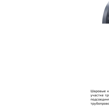
Шаровые к
участке тр
подсоединя
трубопрово