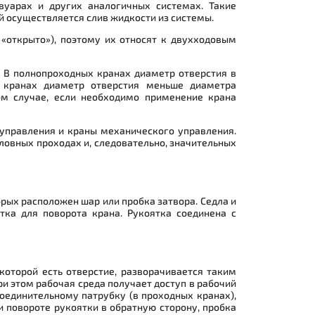
вуарах и других аналогичных системах. Такие
й осуществляется слив жидкости из системы.
«открыто»), поэтому их относят к двухходовым
 В полнопроходных кранах диаметр отверстия в
х кранах диаметр отверстия меньше диаметра
ом случае, если необходимо применение крана
управления и краны механического управления.
овных проходах и, следовательно, значительных
орых расположен шар или пробка затвора. Седла и
тка для поворота крана. Рукоятка соединена с
которой есть отверстие, разворачивается таким
ри этом рабочая среда получает доступ в рабочий
соединительному патрубку (в проходных кранах),
и повороте рукоятки в обратную сторону, пробка