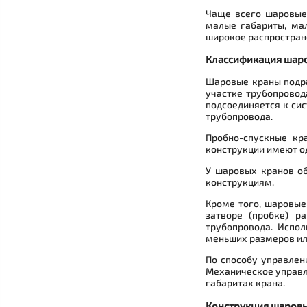
Чаще всего шаровые
малые габариты, ма
широкое распростране
Классификация шар
Шаровые краны подра
участке трубопровод
подсоединяется к си
трубопровода.
Пробно-спускные кр
конструкции имеют од
У шаровых кранов об
конструкциям.
Кроме того, шаровые
затворе (пробке) р
трубопровода. Испо
меньших размеров ил
По способу управлен
Механическое управл
габаритах крана.
Конструкция шаров