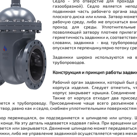
Седло - это отверстие для прохода
газообразной). Седло является неп
подвижная часть рабочего органа зад
плоского диска или клина. Затвор може
рабочую среду, либо же опускаться вни
проход для среды. Уплотнительные
позволяющей затвору плотнее прилегат
герметичность задвижки и, соответстве
словами, задвижка - вид трубопрово
опускается перпендикулярно потоку сре
Задвижки широко используются на в
трубопроводов.
Конструкция и принцип работы задви
Рабочий орган задвижки, который был 
корпуса изделия. Следует отметить, ч
корпус закрывает крышка. Соединение
Также от корпуса отходит два присое
яется к трубопроводу. Присоединение чаще всего разъемное
атвор, равно как и седло, снабжен уплотнительными поверхностям
вор перемещался, он подсоединяется к шпинделю или штоку. Ш
 конце. На эту деталь надевается ходовая гайка. При вращении ш
ается или закрывается. Движение шпинделю может передаваться 
ижки, либо же управление задвижкой осуществляется через меха