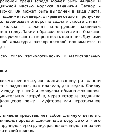
 рабочей среды (среда может быть жидкой и
одвижной частью корпуса задвижки. Затвор -
вижки. Он может быть выполнен в виде листа,
т подниматься вверх, открывая седло и пропуская
з, перекрывая отверстие седла и вместе с ним -
 кольца - элемент конструкции задвижки,
ь к седлу. Таким образом, достигается большая
нно, уменьшается вероятность протечек. Другими
дной арматуры, затвор которой поднимается и
ды.
сех типах технологических и магистральных
жки
рассмотрен выше, располагается внутри полости
то в задвижке, как правило, два седла. Сверху
 между крышкой и корпусом обычно фланцевое.
динительных патрубка, через которые задвижка
 фланцевое, реже - муфтовое или неразъемное
и.
пиндель представляет собой длинную деталь с
пиндель передает движение затвору, за счет чего
вручную, через ручку, расположенную в верхней
нический привод.