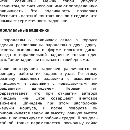
иски соединены между собой упругим
лементом, за счет чего они имеют определенную
одвижность. Эта подвижность позволяет
беспечить плотный контакт дисков с седлом, что
овышает герметичность задвижки.
араллельные задвижки
 параллельных задвижках седла в корпусе
зделия расположены параллельно друг другу.
атворы выполнены в форме плоского диска.
ногда в параллельной задвижке только один
иск. Такие задвижки называются шиберными.
акже конструкции задвижек различаются по
ринципу работы их ходового узла. По этому
ризнаку выделяют задвижки с выдвижным
пинделем и задвижки с невыдвижным или
вращаемым шпинделем. Первый тип
одразумевает, что при открытии затвора
пиндель или шток совершают винтовое
вижение. Шпиндель при этом расположен
наружи корпуса, и после поворота он
риподнимается вверх на высоту, равную высоте
жки и контактирует с рабочей средой. Шпиндель
 гайкой, также перемещается, поскольку гайка