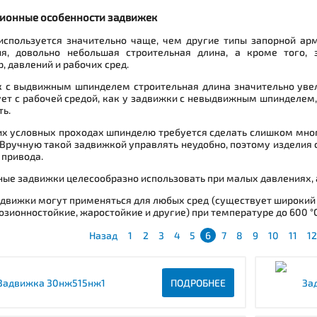
ионные особенности задвижек
используется значительно чаще, чем другие типы запорной арм
ия, довольно небольшая строительная длина, а кроме того
, давлений и рабочих сред.
к с выдвижным шпинделем строительная длина значительно увел
ет с рабочей средой, как у задвижки с невыдвижным шпинделем, 
ь.
х условных проходах шпинделю требуется сделать слишком мног
 Вручную такой задвижкой управлять неудобно, поэтому издели
 привода.
ые задвижки целесообразно использовать при малых давлениях, а
адвижки могут применяться для любых сред (существует широкий
озионностойкие, жаростойкие и другие) при температуре до 600 °C
Назад
1
2
3
4
5
6
7
8
9
10
11
12
Задвижка 30нж515нж1
ПОДРОБНЕЕ
За