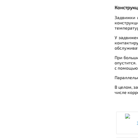
Конструкц
Задвижки 
конструкц
температур
У задвиже
контактиру
обслуживат
При больши
опустится.
с помощью
Параллельн
В целом, з
числе корр