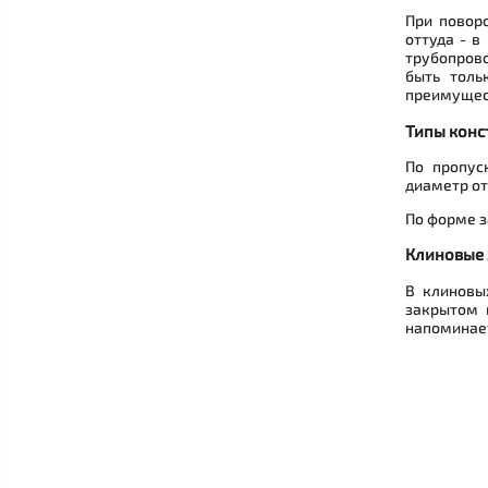
При поворо
оттуда - в
трубопрово
быть толь
преимущест
Типы конс
По пропус
диаметр от
По форме з
Клиновые
В клиновы
закрытом 
напоминает