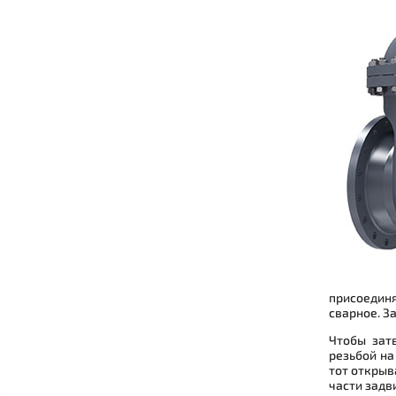
присоедин
сварное. З
Чтобы зат
резьбой на
тот открыв
части задв