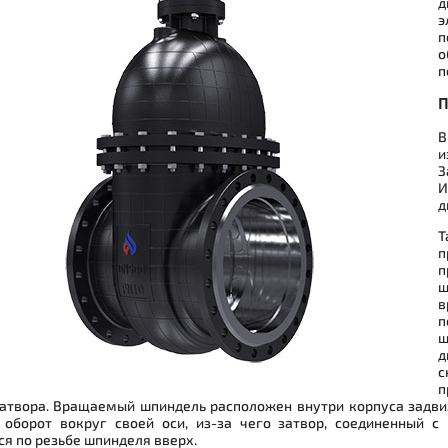
д
э
п
о
п
П
В
и
З
И
д
Т
п
п
ш
п
ш
д
с
п
затвора. Вращаемый шпиндель расположен внутри корпуса задви
 оборот вокруг своей оси, из-за чего затвор, соединенный с
я по резьбе шпинделя вверх.