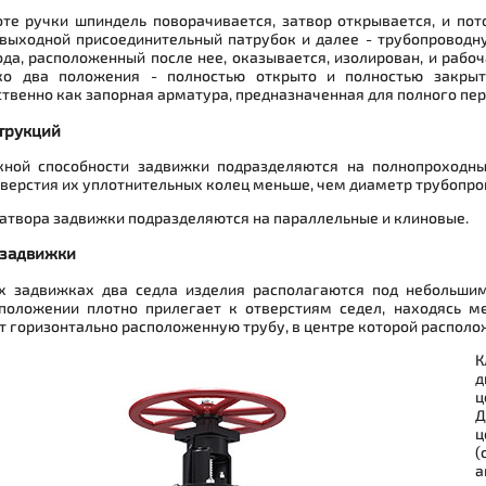
те ручки шпиндель поворачивается, затвор открывается, и пот
 выходной присоединительный патрубок и далее - трубопроводну
да, расположенный после нее, оказывается, изолирован, и рабоч
ко два положения - полностью открыто и полностью закрыт
венно как запорная арматура, предназначенная для полного пер
трукций
кной способности задвижки подразделяются на полнопроходны
верстия их уплотнительных колец меньше, чем диаметр трубопро
атвора задвижки подразделяются на параллельные и клиновые.
 задвижки
х задвижках два седла изделия располагаются под небольшим
положении плотно прилегает к отверстиям седел, находясь м
 горизонтально расположенную трубу, в центре которой располож
К
д
ц
Д
ц
(
а