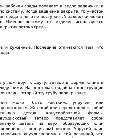
ок рабочей среды попадает в седло задвижки, а
ю систему. Когда задвижка закрыта, то участок
ая среда в него не поступает. У задвижки может
о. Именно поэтому это изделие используется
екрытия потока среды.
е и суженные. Последние отличаются тем, что
вода.
 углом друг к другу. Затвор в форме клина в
ежду ними. На чертежах подобная конструкция
ен клин, который эту трубу перекрывает.
лин может быть жестким, упругим или
вухдисковым. Жесткий клин представляет собой
ельную деталь конусообразной формы.
вухдисковый затвор представляет собой
ельную деталь из двух образующих клин
соединенных под углом) дисков. Упругий клин
налогичен двухдисковому с той разницей, что